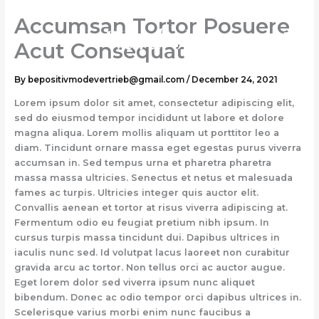
Skip
Accumsan Tortor Posuere
to
content
Acut Consequat
By
bepositivmodevertrieb@gmail.com
/
December 24, 2021
Lorem ipsum dolor sit amet, consectetur adipiscing elit,
sed do eiusmod tempor incididunt ut labore et dolore
magna aliqua. Lorem mollis aliquam ut porttitor leo a
diam. Tincidunt ornare massa eget egestas purus viverra
accumsan in. Sed tempus urna et pharetra pharetra
massa massa ultricies. Senectus et netus et malesuada
fames ac turpis. Ultricies integer quis auctor elit.
Convallis aenean et tortor at risus viverra adipiscing at.
Fermentum odio eu feugiat pretium nibh ipsum. In
cursus turpis massa tincidunt dui. Dapibus ultrices in
iaculis nunc sed. Id volutpat lacus laoreet non curabitur
gravida arcu ac tortor. Non tellus orci ac auctor augue.
Eget lorem dolor sed viverra ipsum nunc aliquet
bibendum. Donec ac odio tempor orci dapibus ultrices in.
Scelerisque varius morbi enim nunc faucibus a