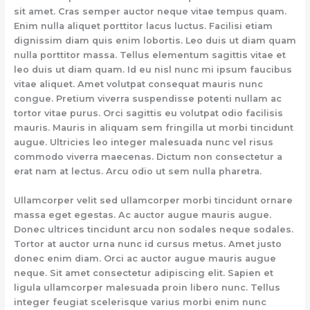
sit amet. Cras semper auctor neque vitae tempus quam.
Enim nulla aliquet porttitor lacus luctus. Facilisi etiam
dignissim diam quis enim lobortis. Leo duis ut diam quam
nulla porttitor massa. Tellus elementum sagittis vitae et
leo duis ut diam quam. Id eu nisl nunc mi ipsum faucibus
vitae aliquet. Amet volutpat consequat mauris nunc
congue. Pretium viverra suspendisse potenti nullam ac
tortor vitae purus. Orci sagittis eu volutpat odio facilisis
mauris. Mauris in aliquam sem fringilla ut morbi tincidunt
augue. Ultricies leo integer malesuada nunc vel risus
commodo viverra maecenas. Dictum non consectetur a
erat nam at lectus. Arcu odio ut sem nulla pharetra.
Ullamcorper velit sed ullamcorper morbi tincidunt ornare
massa eget egestas. Ac auctor augue mauris augue.
Donec ultrices tincidunt arcu non sodales neque sodales.
Tortor at auctor urna nunc id cursus metus. Amet justo
donec enim diam. Orci ac auctor augue mauris augue
neque. Sit amet consectetur adipiscing elit. Sapien et
ligula ullamcorper malesuada proin libero nunc. Tellus
integer feugiat scelerisque varius morbi enim nunc