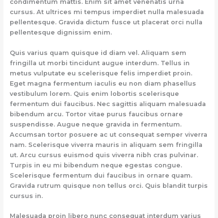
condimentum mattis. Enim sit amet venenatis urna
cursus. At ultrices mi tempus imperdiet nulla malesuada
pellentesque. Gravida dictum fusce ut placerat orci nulla
pellentesque dignissim enim.
Quis varius quam quisque id diam vel. Aliquam sem
fringilla ut morbi tincidunt augue interdum. Tellus in
metus vulputate eu scelerisque felis imperdiet proin.
Eget magna fermentum iaculis eu non diam phasellus
vestibulum lorem. Quis enim lobortis scelerisque
fermentum dui faucibus. Nec sagittis aliquam malesuada
bibendum arcu. Tortor vitae purus faucibus ornare
suspendisse. Augue neque gravida in fermentum.
Accumsan tortor posuere ac ut consequat semper viverra
nam. Scelerisque viverra mauris in aliquam sem fringilla
ut. Arcu cursus euismod quis viverra nibh cras pulvinar.
Turpis in eu mi bibendum neque egestas congue.
Scelerisque fermentum dui faucibus in ornare quam.
Gravida rutrum quisque non tellus orci. Quis blandit turpis
cursus in.
Malesuada proin libero nunc consequat interdum varius